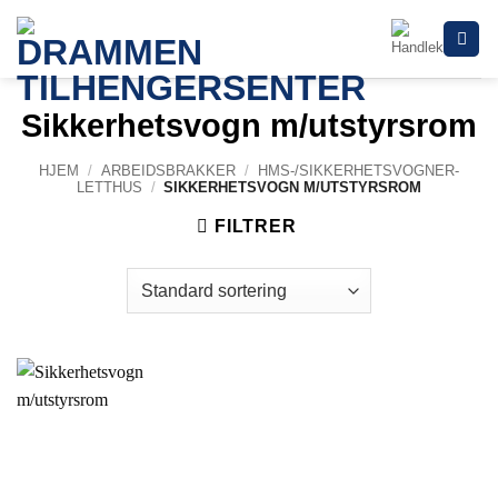
Skip
to
content
Sikkerhetsvogn m/utstyrsrom
HJEM
/
ARBEIDSBRAKKER
/
HMS-/SIKKERHETSVOGNER-
LETTHUS
/
SIKKERHETSVOGN M/UTSTYRSROM
FILTRER