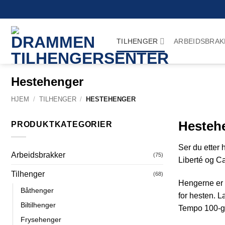
Skip
to
content
TILHENGER
ARBEIDSBRAK
Hestehenger
HJEM
/
TILHENGER
/
HESTEHENGER
Hestehe
PRODUKTKATEGORIER
Ser du etter
Arbeidsbrakker
(75)
Liberté og Ca
Tilhenger
(68)
Hengerne er b
Båthenger
for hesten. L
Biltilhenger
Tempo 100-g
Frysehenger