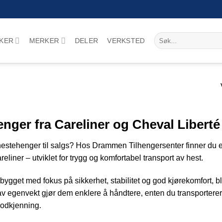
Søk
KER
MERKER
DELER
VERKSTED
etter:
nger fra Careliner og Cheval Liberté
 hestehenger til salgs? Hos Drammen Tilhengersenter finner du 
reliner – utviklet for trygg og komfortabel transport av hest.
ygget med fokus på sikkerhet, stabilitet og god kjørekomfort, b
av egenvekt gjør dem enklere å håndtere, enten du transporterer
odkjenning.