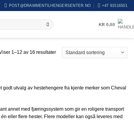
POST@DRAMMENTILHENGERSENTER.NO
+47 91516501
KR
0,00
Viser 1–12 av 16 resultater
et godt utvalg av hestehengere fra kjente merker som Cheval
lant annet med fjæringssystem som gir en roligere transport
 én eller flere hester. Flere modeller kan også leveres med